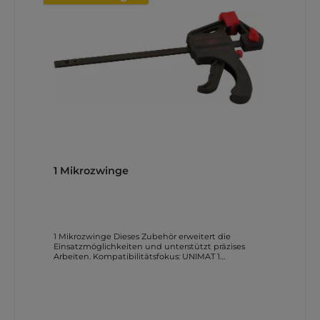
EinsatzHier ist die Anwendung in einer typischen
Werkstatt- oder Ausbildungssituation zu sehen.
Damit wird der modulare Einstieg und die
Vielseitigkeit der UNIMAT-1-Welt anschaulich.
Detailansicht BaugruppeDie Aufnahme visualisiert
zentrale Komponenten und deren Zusammenspiel
fuer praezise Ergebnisse. Damit wird der modulare
Einstieg und die Vielseitigkeit der UNIMAT-1-Welt
anschaulich. Anleitungen und Downloads Weitere
direkte Download-Links Produktkatalog (pdf)
Makerspace Konzept (pdf) Spezialmaschinen-
Katalog (pdf) Education Katalog (pdf) Die Links
verweisen auf Original-Dokumente bzw.
Herstellerseiten und sind direkt aus den
Herstellerangaben uebernommen.
1 Mikrozwinge
1 Mikrozwinge Dieses Zubehör erweitert die
Einsatzmöglichkeiten und unterstützt präzises
Arbeiten. Kompatibilitätsfokus: UNIMAT 1
(Basic/Classic). Lieferumfang laut Herstellerangaben
Fuer den Artikel CT-162 180 115 veroeffentlicht der
Hersteller keinen separaten Einzelumfang als
eigene Stueckliste. Geliefert wird der oben
beschriebene Originalartikel in der angegebenen
Ausfuehrung. Bildbeispiele und Anwendung Die