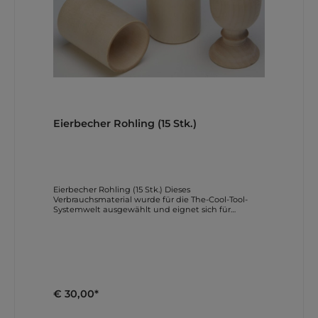
Eierbecher Rohling (15 Stk.)
Eierbecher Rohling (15 Stk.) Dieses
Verbrauchsmaterial wurde für die The-Cool-Tool-
Systemwelt ausgewählt und eignet sich für
universell bzw. laut Spezifikation. Die Beschreibung
basiert auf Herstellerangaben und wurde für den
Shop neu strukturiert. Produktmerkmale Nicht für
PLAYmake geeignet! Nur für UNIMAT Linie
geeignet! Für die Bearbeitung wird die
Aufspannscheibe U25 oder Stahl-Planscheibe
(Art.Nr.: 162080) benötigt. Eierbecher Rohlinge aus
Buchenholz. Ermöglicht das einfache Drechseln von
€ 30,00*
eigenen Eierbecher. Achtung: Dieser Artikel ist nur
für Produkte der UNIMAT Linie geeignet, nicht für