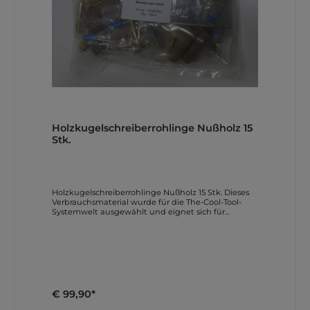
der praktischen Einordnung vor dem Kauf.
ProjektbezugDiese Darstellung zeigt den
praktischen Nutzen anhand eines typischen
Einsatz- oder Ergebnisbeispiels. Die Aufnahme hilft
bei der praktischen Einordnung vor dem Kauf.
Anleitungen und Downloads Weitere direkte
Download-Links Produktkatalog (pdf) Makerspace
Konzept (pdf) Spezialmaschinen-Katalog (pdf)
Education Katalog (pdf) Die Links verweisen auf
Original-Dokumente bzw. Herstellerseiten und sind
direkt aus den Herstellerangaben uebernommen.
Holzkugelschreiberrohlinge Nußholz 15
Stk.
Holzkugelschreiberrohlinge Nußholz 15 Stk. Dieses
Verbrauchsmaterial wurde für die The-Cool-Tool-
Systemwelt ausgewählt und eignet sich für
universell bzw. laut Spezifikation. Die Beschreibung
basiert auf Herstellerangaben und wurde für den
Shop neu strukturiert. Lieferumfang laut
Herstellerangaben Geliefert wird der Originalartikel
CT-163 900N-S in der beschriebenen Ausfuehrung.
Mengenangabe laut
Hersteller-/Artikelbezeichnung: 15 Stk.. Bildbeispiele
und Anwendung Die folgenden Motive zeigen
€ 99,90*
konkrete Anwendungssituationen,
Maschinenkonfigurationen und Projektergebnisse.