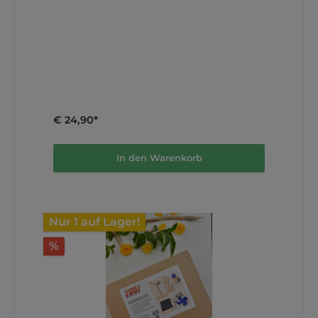
Produktkatalog (pdf) Makerspace Konzept (pdf)
Spezialmaschinen-Katalog (pdf) Education Katalog
(pdf) Die Links verweisen auf Original-Dokumente
bzw. Herstellerseiten und sind direkt aus den
Herstellerangaben uebernommen.
€ 24,90*
In den Warenkorb
Nur 1 auf Lager!
%