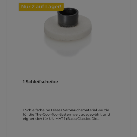
Nur 2 auf Lager!
1 Schleifscheibe
1 Schleifscheibe Dieses Verbrauchsmaterial wurde
für die The-Cool-Tool-Systemwelt ausgewählt und
eignet sich für UNIMAT 1 (Basic/Classic). Die
Beschreibung basiert auf Herstellerangaben und
wurde für den Shop neu strukturiert.
Produktmerkmale Nur für UNIMAT Maschinen
geeignet! Universell einsetzbar zum Schleifen von