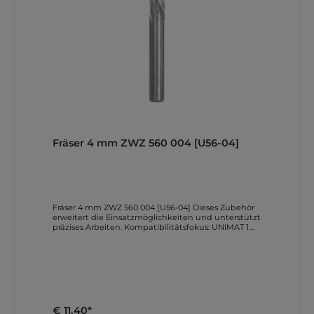
Damit wird der modulare Einstieg und die
Vielseitigkeit der UNIMAT-1-Welt anschaulich.
Anleitungen und Downloads Weitere direkte
Download-Links Produktkatalog (pdf) Makerspace
Konzept (pdf) Spezialmaschinen-Katalog (pdf)
Education Katalog (pdf) Die Links verweisen auf
Original-Dokumente bzw. Herstellerseiten und sind
direkt aus den Herstellerangaben uebernommen.
Fräser 4 mm ZWZ 560 004 [U56-04]
Fräser 4 mm ZWZ 560 004 [U56-04] Dieses Zubehör
erweitert die Einsatzmöglichkeiten und unterstützt
präzises Arbeiten. Kompatibilitätsfokus: UNIMAT 1
(Basic/Classic). Wichtige Merkmale Fräser 4 mm ZWZ
560 004 [U56-04] Miling head 4 mm Technische
Daten Fräser 4 mm ZWZ 560 004 [U56-04] Fräser 4
mm Miling head 4 mm Lieferumfang laut
Herstellerangaben Fuer den Artikel CT-ZWZ 560 004
veroeffentlicht der Hersteller keinen separaten
Einzelumfang als eigene Stueckliste. Geliefert wird
der oben beschriebene Originalartikel in der
€ 11,40*