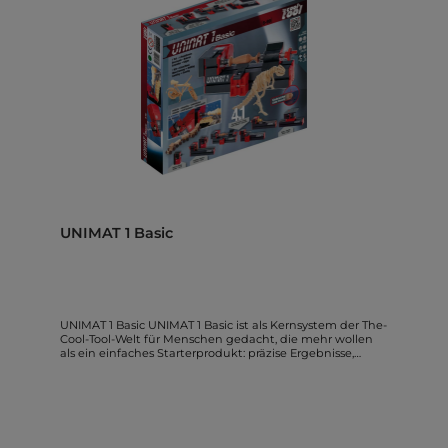
UNIMAT 1 Basic
UNIMAT 1 Basic UNIMAT 1 Basic ist als Kernsystem der The-
Cool-Tool-Welt für Menschen gedacht, die mehr wollen
als ein einfaches Starterprodukt: präzise Ergebnisse,
vielseitige Umrüstbarkeit und langfristig ausbaubare
Möglichkeiten. Die hier dargestellten Inhalte basieren
auf Herstellerinformationen und wurden für eine klare
Kaufentscheidung strukturiert aufbereitet. Ob im
Unterricht, im Maker-Umfeld oder in der ambitionierten
Hobbywerkstatt: Das System unterstützt den Einstieg