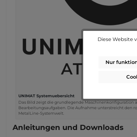
Diese Website v
Nur funktio
Coo
UNIMAT Systemuebersicht
Das Bild zeigt die grundlegende Maschinenkonfiguration al
Bearbeitungsaufgaben. Die Aufnahme unterstreicht den ro
MetalLine-Systemwelt.
Anleitungen und Downloads