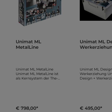
Unimat ML
Unimat ML De
MetalLine
Werkerziehu
Unimat ML MetalLine
Unimat ML Design
Unimat ML MetalLine ist
Werkerziehung U
als Kernsystem der The-
Design + Werkerz
Cool-Tool-Welt für
ist als Originalpr
Menschen gedacht, die
The Cool Tool auf
mehr wollen als ein
vielseitige Werkst
einfaches Starterprodukt:
Unterrichtseinsät
präzise Ergebnisse,
ausgelegt. Die Inh
vielseitige Umrüstbarkeit
wurden auf Basis 
€ 798,00*
€ 495,00*
und langfristig ausbaubare
Herstellerinforma