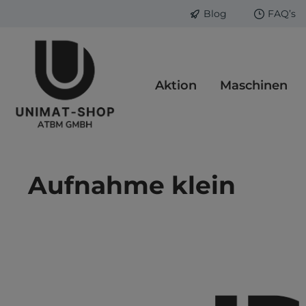
Blog
FAQ’s
springen
Zur Hauptnavigation springen
Aktion
Maschinen
Aufnahme klein
Bildergalerie überspringen