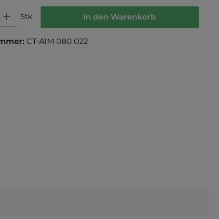
 Gib den gewünschten Wert ein oder benutze die Schaltflächen um die Anza
Stk
In den Warenkorb
ummer:
CT-A1M 080 022